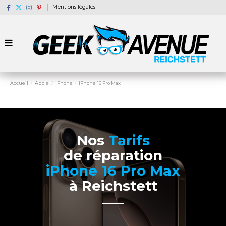
Mentions légales
Accueil
Apple
iPhone
iPhone 16 Pro Max
Nos
Tarifs
de réparation
iPhone 16 Pro Max
à Reichstett